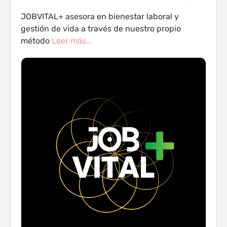
JOBVITAL+ asesora en bienestar laboral y
gestión de vida a través de nuestro propio
método
Leer más...