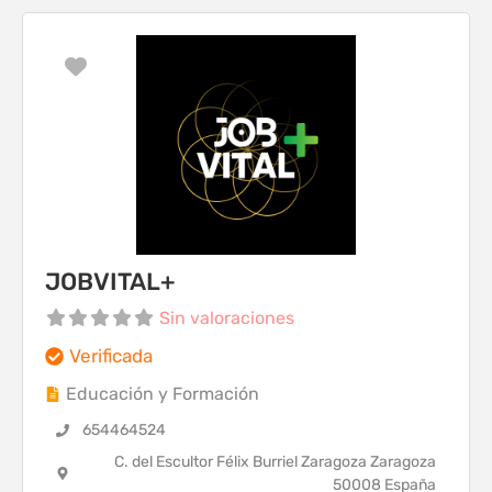
Favorito
JOBVITAL+
Sin valoraciones
Verificada
Educación y Formación
654464524
C. del Escultor Félix Burriel Zaragoza Zaragoza
50008 España