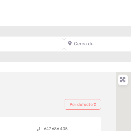
Cerca de
Por defecto
647 686 405