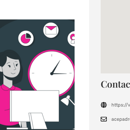
Contac
Siguiente
https:/
acepadr