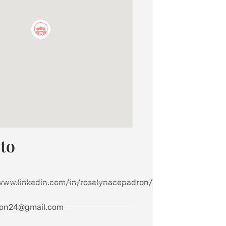
to
/www.linkedin.com/in/roselynacepadron/
on24@gmail.com