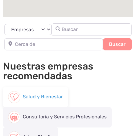
Buscar
Seleccionar el formulario de búsqueda
Cerca de
Sea
Buscar
Nuestras empresas
recomendadas
Salud y Bienestar
Consultoría y Servicios Profesionales